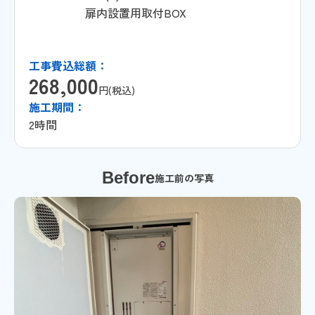
扉内設置用取付BOX
工事費込総額：
268,000
円(税込)
施工期間：
2時間
Before
施工前の写真